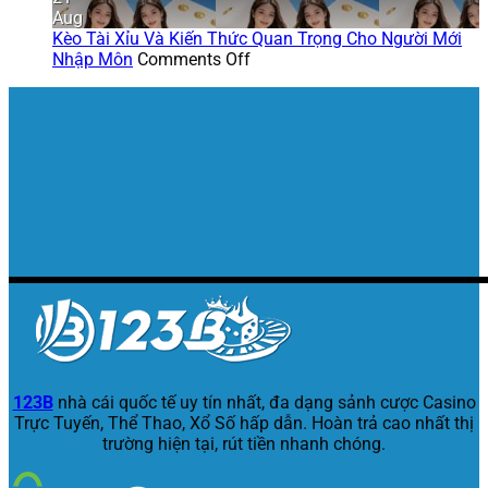
Uy
Chẵn
Dẫn
Viên
Aug
Tín
Lẻ
Cách
Mới
Kèo Tài Xỉu Và Kiến Thức Quan Trọng Cho Người Mới
Số
–
on
Đánh
Nhập Môn
Comments Off
1?
Hướng
Kèo
Cơ
Dẫn
Tài
Bản
Chơi
Xỉu
Nhất
Cơ
Và
Cho
Bản
Kiến
Tân
Dành
Thức
Binh
Cho
Quan
Fan
Trọng
Bóng
Cho
Đá
Người
Mới
Nhập
Môn
123B
nhà cái quốc tế uy tín nhất, đa dạng sảnh cược Casino
Trực Tuyến, Thể Thao, Xổ Số hấp dẫn. Hoàn trả cao nhất thị
trường hiện tại, rút tiền nhanh chóng.