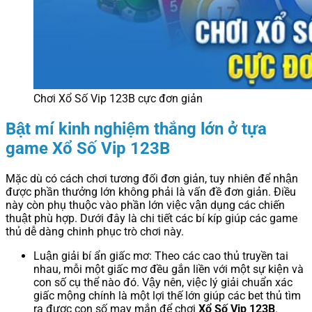
Chơi Xổ Số Vip 123B cực đơn giản
Bật mí kinh nghiệm thắng lớn ở tựa
game Xổ Số Vip 123B
Mặc dù có cách chơi tương đối đơn giản, tuy nhiên để nhận
được phần thưởng lớn không phải là vấn đề đơn giản. Điều
này còn phụ thuộc vào phần lớn việc vận dụng các chiến
thuật phù hợp. Dưới đây là chi tiết các bí kíp giúp các game
thủ dễ dàng chinh phục trò chơi này.
Luận giải bí ẩn giấc mơ: Theo các cao thủ truyền tai
nhau, mỗi một giấc mơ đều gắn liền với một sự kiện và
con số cụ thể nào đó. Vậy nên, việc lý giải chuẩn xác
giấc mộng chính là một lợi thế lớn giúp các bet thủ tìm
ra được con số may mắn để chơi
Xổ Số Vip 123B
.