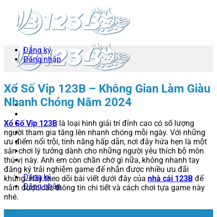
Skip
to
content
Đăng ký
Đăng nhập
Xổ Số Vip 123B – Không Gian Làm Giàu
Nhanh Chóng Năm 2024
123B
ĐĂNG KÝ
Xổ Số Vip 123B
là loại hình giải trí đỉnh cao có số lượng
ĐĂNG NHẬP
người tham gia tăng lên nhanh chóng mỗi ngày. Với những
NẠP TIỀN
ưu điểm nổi trội, tính năng hấp dẫn, nơi đây hứa hẹn là một
RÚT TIỀN
sân chơi lý tưởng dành cho những người yêu thích bộ môn
TẢI APP
thú vị này. Anh em còn chần chờ gì nữa, không nhanh tay
KHUYẾN MÃI
đăng ký trải nghiệm game để nhận được nhiều ưu đãi
Đăng ký
khủng. Hãy theo dõi bài viết dưới đây của
nhà cái 123B
để
Đăng nhập
nắm được các thông tin chi tiết và cách chơi tựa game này
nhé.