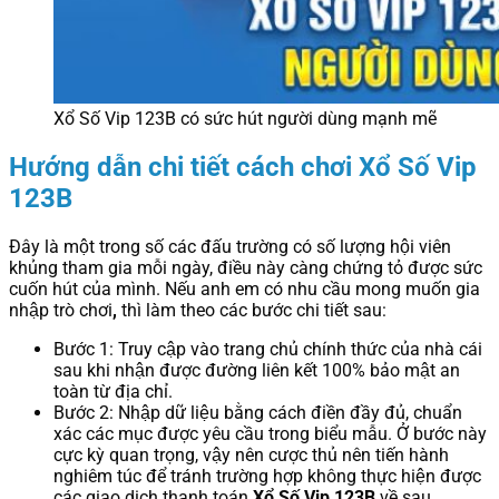
Xổ Số Vip 123B có sức hút người dùng mạnh mẽ
Hướng dẫn chi tiết cách chơi Xổ Số Vip
123B
Đây là một trong số các đấu trường có số lượng hội viên
khủng tham gia mỗi ngày, điều này càng chứng tỏ được sức
cuốn hút của mình. Nếu anh em có nhu cầu mong muốn gia
nhập trò chơi
,
thì làm theo các bước chi tiết sau:
Bước 1: Truy cập vào trang chủ chính thức của nhà cái
sau khi nhận được đường liên kết 100% bảo mật an
toàn từ địa chỉ.
Bước 2: Nhập dữ liệu bằng cách điền đầy đủ, chuẩn
xác các mục được yêu cầu trong biểu mẫu. Ở bước này
cực kỳ quan trọng, vậy nên cược thủ nên tiến hành
nghiêm túc để tránh trường hợp không thực hiện được
các giao dịch thanh toán
Xổ Số Vip 123B
về sau.