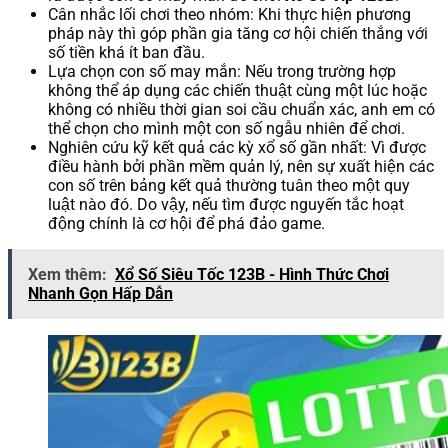
Cân nhắc lối chơi theo nhóm: Khi thực hiện phương
pháp này thì góp phần gia tăng cơ hội chiến thắng với
số tiền khá ít ban đầu.
Lựa chọn con số may mắn: Nếu trong trường hợp
không thể áp dụng các chiến thuật cùng một lúc hoặc
không có nhiều thời gian soi cầu chuẩn xác, anh em có
thể chọn cho mình một con số ngẫu nhiên để chơi.
Nghiên cứu kỹ kết quả các kỳ xổ số gần nhất: Vì được
điều hành bởi phần mềm quản lý, nên sự xuất hiện các
con số trên bảng kết quả thường tuân theo một quy
luật nào đó. Do vậy, nếu tìm được nguyến tắc hoạt
động chính là cơ hội để phá đảo game.
Xem thêm:
Xổ Số Siêu Tốc 123B - Hình Thức Chơi
Nhanh Gọn Hấp Dẫn