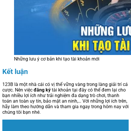
Những lưu ý cơ bản khi tạo tài khoản mới
Kết luận
123B là một nhà cái có vị thể vững vàng trong làng giải trí cá
cược. Nên việc
đăng ký
tài khoản tại đây có thể đem lại cho
bạn nhiều lợi ích như trải nghiệm đa dạng trò chơi, thanh
toán an toàn uy tín, bảo mật an ninh,… Với những lợi ích trên,
hãy làm theo hướng dẫn và tham gia ngay trong hôm nay với
chúng tôi bạn nhé.