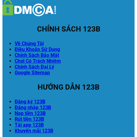
CHÍNH SÁCH 123B
Về Chúng Tôi
Điều Khoản Sử Dụng
Chính Sách Bảo Mật
Chơi Có Trách Nhiệm
Chính Sách Đại Lý
Google Sitemap
HƯỚNG DẪN 123B
Đăng ký 123B
Đăng nhập 123B
Nạp tiền 123B
Rút tiền 123B
Tải app 123B
Khuyến mãi 123B