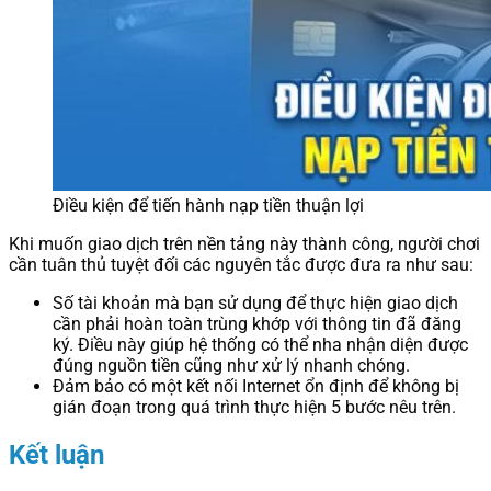
Điều kiện để tiến hành nạp tiền thuận lợi
Khi muốn giao dịch trên nền tảng này thành công, người chơi
cần tuân thủ tuyệt đối các nguyên tắc được đưa ra như sau:
Số tài khoản mà bạn sử dụng để thực hiện giao dịch
cần phải hoàn toàn trùng khớp với thông tin đã đăng
ký. Điều này giúp hệ thống có thể nha nhận diện được
đúng nguồn tiền cũng như xử lý nhanh chóng.
Đảm bảo có một kết nối Internet ổn định để không bị
gián đoạn trong quá trình thực hiện 5 bước nêu trên.
Kết luận