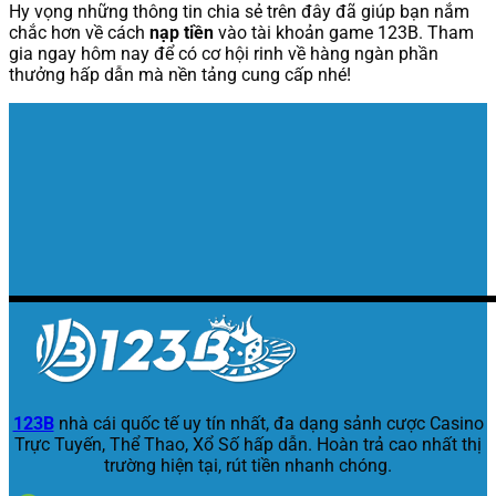
Hy vọng những thông tin chia sẻ trên đây đã giúp bạn nắm
chắc hơn về cách
nạp tiền
vào tài khoản game 123B. Tham
gia ngay hôm nay để có cơ hội rinh về hàng ngàn phần
thưởng hấp dẫn mà nền tảng cung cấp nhé!
123B
nhà cái quốc tế uy tín nhất, đa dạng sảnh cược Casino
Trực Tuyến, Thể Thao, Xổ Số hấp dẫn. Hoàn trả cao nhất thị
trường hiện tại, rút tiền nhanh chóng.