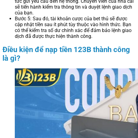
tức gửi yêu cầu đến hệ thống. Chuyên viên của nhà cái
sẽ tiến hành kiểm tra thông tin và duyệt lệnh giao dịch
của bạn.
Bước 5: Sau đó, tài khoản cược của bet thủ sẽ được
cập nhật tiền sau ít phút tùy thuộc vào hình thức. Bạn
có thể kiểm tra số dư chính xác để đảm bảo lệnh giao
dịch đã được thực hiện thành công.
Điều kiện để nạp tiền 123B thành công
là gì?