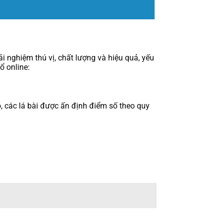
 nghiệm thú vị, chất lượng và hiệu quả, yếu
ổ online:
 các lá bài được ấn định điểm số theo quy