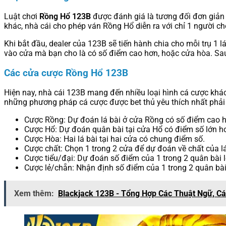
Luật chơi
Rồng Hổ 123B
được đánh giá là tương đối đơn giản 
khác, nhà cái cho phép ván Rồng Hổ diễn ra với chỉ 1 người ch
Khi bắt đầu, dealer của 123B sẽ tiến hành chia cho mỗi trụ 1 
vào cửa mà bạn cho là có số điểm cao hơn, hoặc cửa hòa. Sau 
Các cửa cược Rồng Hổ 123B
Hiện nay, nhà cái 123B mang đến nhiều loại hình cá cược khá
những phương pháp cá cược được bet thủ yêu thích nhất phải
Cược Rồng: Dự đoán lá bài ở cửa Rồng có số điểm cao 
Cược Hổ: Dự đoán quân bài tại cửa Hổ có điểm số lớn h
Cược Hòa: Hai lá bài tại hai cửa có chung điểm số.
Cược chất: Chọn 1 trong 2 cửa để dự đoán về chất của lá
Cược tiểu/đại: Dự đoán số điểm của 1 trong 2 quân bài 
Cược lẻ/chẵn: Nhận định số điểm của 1 trong 2 quân bài 
Xem thêm:
Blackjack 123B - Tổng Hợp Các Thuật Ngữ, C