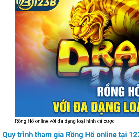
Rồng Hổ online với đa dạng loại hình cá cược
Quy trình tham gia Rồng Hổ online tại 1