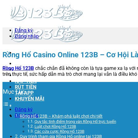
Skip
to
content
Đăng ký
Đăng nhập
Rồng Hổ Casino Online 123B – Cơ Hội 
123B
Rồng Hổ 123B
chắc chắn đã không còn là tựa game xa lạ với 
ĐĂNG KÝ
trên thực tế, sức hấp dẫn mà trò chơi mang lại vẫn là điều khó
ĐĂNG NHẬP
NẠP TIỀN
RÚT TIỀN
Mục Lục
TẢI APP
KHUYẾN MÃI
Đăng ký
Đăng nhập
Rồng Hổ 123B – Khám phá luật chơi chi tiết
Quy tắc tính điểm trong ván Rồng Hổ trực tuyến
Luật chơi Rồng Hổ 123B
Các cửa cược Rồng Hổ 123B
Quy trình tham gia Rồng Hổ online tại 123B